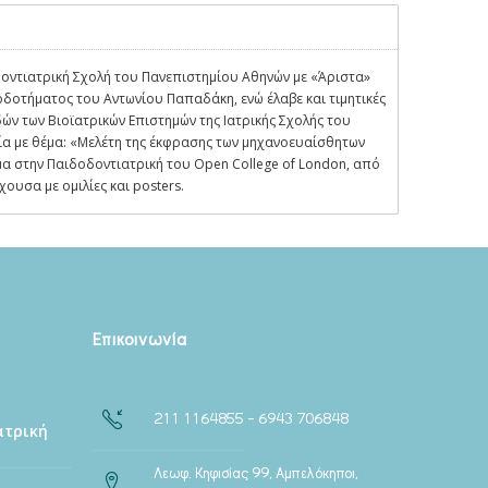
δοντιατρική Σχολή του Πανεπιστημίου Αθηνών με «Άριστα»
δοτήματος του Αντωνίου Παπαδάκη, ενώ έλαβε και τιμητικές
ν των Βιοϊατρικών Επιστημών της Ιατρικής Σχολής του
ία με θέμα: «Μελέτη της έκφρασης των μηχανοευαίσθητων
α στην Παιδοδοντιατρική του Open College of London, από
ουσα με ομιλίες και posters.
Επικοινωνία
211 1164855 – 6943 706848
ατρική
Λεωφ. Κηφισίας 99, Αμπελόκηποι,