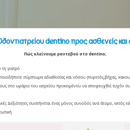
Οδοντιατρείου dentino προς ασθενείς και
Πώς κλείνουμε ραντεβού στο dentino;
 τη γιατρό
οιοδήποτε σύμπτωμα αδιαθεσίας και νόσου (πυρετός,βήχας, κακου
ους στο ωράριο του ιατρείου προκειμένου να αποφευχθεί τυχόν συ
ικές Δεξιότητες συστήνεται ένας μόνος συνοδός ανά άτομο, εκτός εάν
εωτική