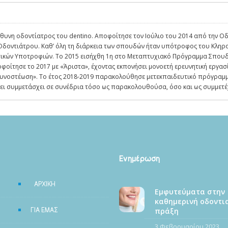
θυνη οδοντίατρος του dentino. Αποφοίτησε τον Ιούλιο του 2014 από την Ο
 Οδοντιάτρου. Καθ’ όλη τη διάρκεια των σπουδών ήταν υπότροφος του Κληρο
τικών Υποτροφιών. Το 2015 εισήχθη 1η στο Μεταπτυχιακό Πρόγραμμα Σπουδώ
οίτησε το 2017 με «Άριστα», έχοντας εκπονήσει μονοετή ερευνητική εργασ
οσυνοστέωση». Το έτος 2018-2019 παρακολούθησε μετεκπαιδευτικό πρόγραμμ
Έχει συμμετάσχει σε συνέδρια τόσο ως παρακολουθούσα, όσο και ως συμμετέχ
Ενημέρωση
ΑΡΧΙΚΗ
Εμφυτεύματα στην
καθημερινή οδοντι
ΓΙΑ ΕΜΑΣ
πράξη
3 Φεβρουαρίου 2023