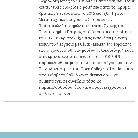
Κληροδοτήματος του Αντωνίου Παπαδάκη, ενώ έλαβε
και τιμητικές διακρίσεις φοιτήσεως από το Ίδρυμα
Κρατικών Υποτροφιών. Το 2015 εισήχθη 1η στο
Μεταπτυχιακό Πρόγραμμα Σπουδών των
Βιοϊατρικών Επιστημών της Ιατρικής Σχολής του
Πανεπιστημίου Πατρών, από όπου και αποφοίτησε
το 2017 με «Άριστα», έχοντας εκπονήσει μονοετή
ερευνητική εργασία με θέμα: «Μελέτη της έκφρασης
των μηχανοευαίσθητων μορίων Πολυκυστίνης-1 και 2
στην κρανιοσυνοστέωση». Το έτος 2018-2019
παρακολούθησε μετεκπαιδευτικό πρόγραμμα στην
Παιδοδοντιατρική του Open College of London, από
όπου έλαβε το βαθμό «With distinction». Έχει
συμμετάσχει σε συνέδρια τόσο ως
παρακολουθούσα, όσο και ως συμμετέχουσα με
ομιλίες και posters.